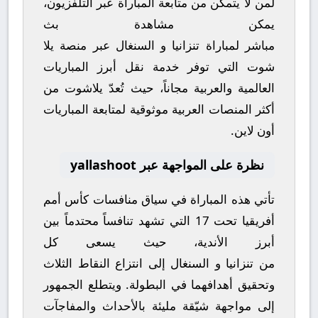
لمن لا يتمكن من متابعة المباراة عبر التلفزيون،
يمكن مشاهدة
بث
مباشر
لمباراة
تنزانيا
و
السنغال
عبر منصة
يلا
شوت
التي توفر خدمة نقل أبرز المباريات
العالمية والعربية مجاناً، حيث تُعدّ
يلاشوت
من
أكثر المنصات العربية موثوقية لمتابعة المباريات
أون لاين.
نظرة على المواجهة عبر yallashoot
تأتي هذه المباراة في سياق منافسات
كأس أمم
أفريقيا تحت 17
التي تشهد تنافساً محتدماً بين
أبرز الأندية، حيث يسعى كل
من
تنزانيا
و
السنغال
إلى انتزاع النقاط الثلاث
وتحقيق أهدافهما في البطولة. ويتطلع الجمهور
إلى مواجهة شيّقة مليئة بالأحداث والمفاجآت