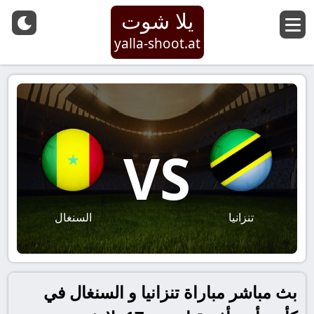
يلا شوت
yalla-shoot.at
VS
تنزانيا
السنغال
بث مباشر مباراة تنزانيا و السنغال في