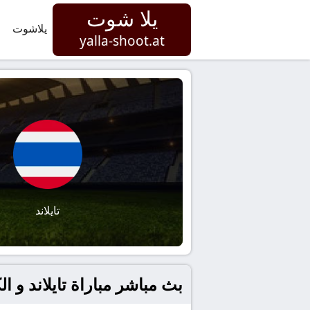
يلا شوت
يلاشوت
yalla-shoot.at
تايلاند
بث مباشر مباراة تايلاند و الكوي