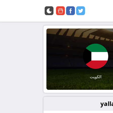
google
facebook
twitter
news
الكويت