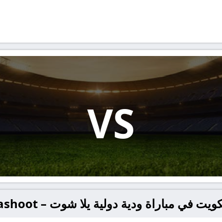
VS
ت في مباراة ودية دولية يلا شوت – yallashoot