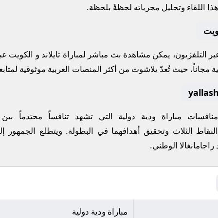
ذا اللقاء وتحليل مجرياته لحظةً بلحظة.
كويت
 عبر التلفزيون، يمكن مشاهدة
بث مباشر
لمباراة
تايلاند
و
الكويت
عب
ة مجاناً، حيث تُعدّ
يلاشوت
من أكثر المنصات العربية موثوقية لمتابعة
 منافسات
مباراة ودية دولية
التي تشهد تنافساً محتدماً بين
لنقاط الثلاث وتحقيق أهدافهما في البطولة. ويتطلع الجمهور إل
 راجامانغالا الوطني
.
مباراة ودية دولية