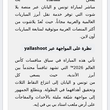
مباشر
لمباراة
تونس
و
اليابان
عبر منصة
يلا
شوت
التي توفر خدمة نقل أبرز المباريات
العالمية والعربية مجاناً، حيث تُعدّ
يلاشوت
من
أكثر المنصات العربية موثوقية لمتابعة المباريات
أون لاين.
نظرة على المواجهة عبر yallashoot
تأتي هذه المباراة في سياق منافسات
كأس
العالم 2026™
التي تشهد تنافساً محتدماً بين
أبرز الأندية، حيث يسعى كل
من
تونس
و
اليابان
إلى انتزاع النقاط الثلاث
وتحقيق أهدافهما في البطولة. ويتطلع الجمهور
إلى مواجهة شيّقة مليئة بالأحداث والمفاجآت
على أرض ملعب
استاد بي بي في إيه
.