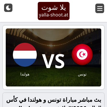
يلا شوت
yalla-shoot.at
VS
تونس
هولندا
بث مباشر مباراة تونس و هولندا في كأس