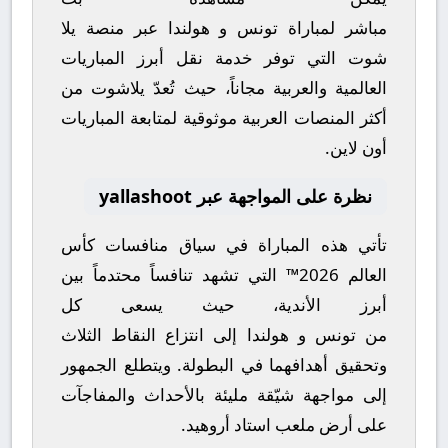
مباشر
لمباراة
تونس
و
هولندا
عبر منصة
يلا
شوت
التي توفر خدمة نقل أبرز المباريات
العالمية والعربية مجاناً، حيث تُعدّ
يلاشوت
من
أكثر المنصات العربية موثوقية لمتابعة المباريات
أون لاين.
نظرة على المواجهة عبر yallashoot
تأتي هذه المباراة في سياق منافسات
كأس
العالم 2026™
التي تشهد تنافساً محتدماً بين
أبرز الأندية، حيث يسعى كل
من
تونس
و
هولندا
إلى انتزاع النقاط الثلاث
وتحقيق أهدافهما في البطولة. ويتطلع الجمهور
إلى مواجهة شيّقة مليئة بالأحداث والمفاجآت
على أرض ملعب
استاد أروهيد
.