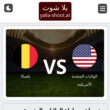
يلا شوت
yalla-shoot.at
VS
الولايات المتحدة
بلجيكا
الأمريكية