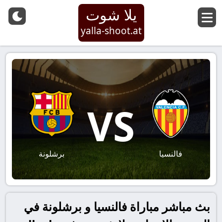
يلا شوت
yalla-shoot.at
VS
فالنسيا
برشلونة
بث مباشر مباراة فالنسيا و برشلونة في