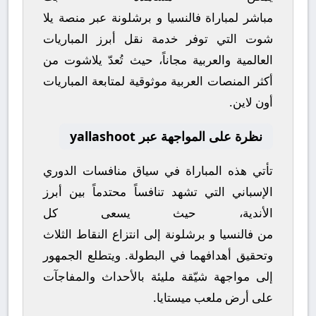
مباشر
لمباراة
فالنسيا
و
برشلونة
عبر منصة
يلا
شوت
التي توفر خدمة نقل أبرز المباريات
العالمية والعربية مجاناً، حيث تُعدّ
يلاشوت
من
أكثر المنصات العربية موثوقية لمتابعة المباريات
أون لاين.
نظرة على المواجهة عبر yallashoot
تأتي هذه المباراة في سياق منافسات
الدوري
الإسباني
التي تشهد تنافساً محتدماً بين أبرز
الأندية، حيث يسعى كل
من
فالنسيا
و
برشلونة
إلى انتزاع النقاط الثلاث
وتحقيق أهدافهما في البطولة. ويتطلع الجمهور
إلى مواجهة شيّقة مليئة بالأحداث والمفاجآت
على أرض ملعب
ميستايا
.