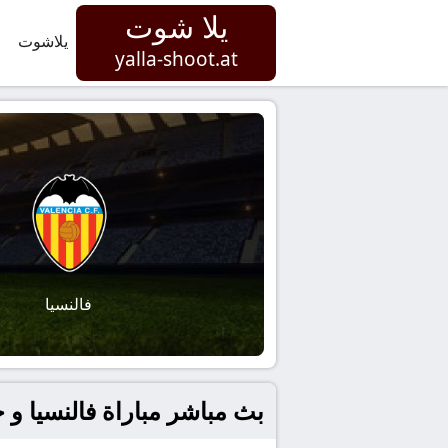
يلا شوت
يلاشوت
yalla-shoot.at
فالنسيا
بث مباشر مباراة فالنسيا و جيرون