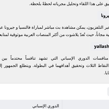
ق على هذا اللقاء وتحليل مجرياته لحظةً بلحظة.
رونا
 عبر التلفزيون، يمكن مشاهدة
بث مباشر
لمباراة
فالنسيا
و
جيرونا
عب
ة مجاناً، حيث تُعدّ
يلاشوت
من أكثر المنصات العربية موثوقية لمتابعة
 منافسات
الدوري الإسباني
التي تشهد تنافساً محتدماً بين
النقاط الثلاث وتحقيق أهدافهما في البطولة. ويتطلع الجمهور إل
يا
.
الدوري الإسباني