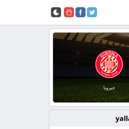
google
facebook
twitter
news
جيرونا