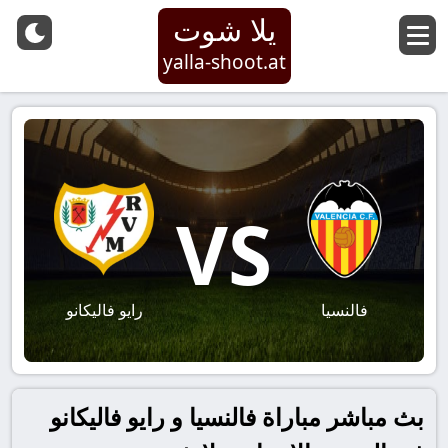
يلا شوت
yalla-shoot.at
VS
فالنسيا
رايو فاليكانو
بث مباشر مباراة فالنسيا و رايو فاليكانو