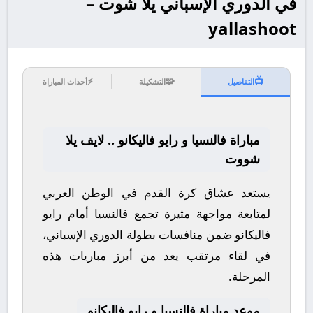
في الدوري الإسباني يلا شوت –
yallashoot
⚡
🧩
📺
التفاصيل
التشكيلة
أحداث المباراة
مباراة فالنسيا و رايو فاليكانو .. لايف يلا
شووت
يستعد عشاق كرة القدم في الوطن العربي
لمتابعة مواجهة مثيرة تجمع
فالنسيا
أمام
رايو
فاليكانو
ضمن منافسات بطولة
الدوري الإسباني
،
في لقاء مرتقب يعد من أبرز مباريات هذه
المرحلة.
موعد مباراة فالنسيا و رايو فاليكانو