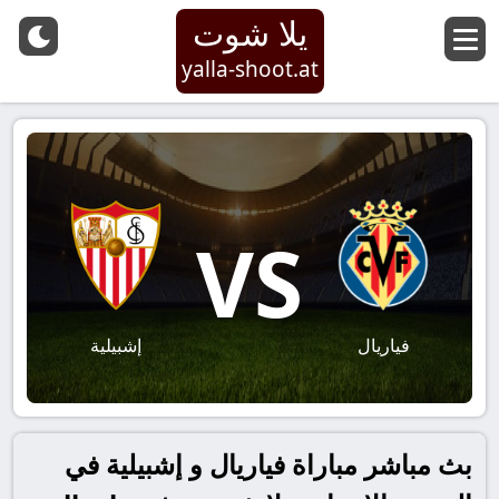
يلا شوت
yalla-shoot.at
VS
فياريال
إشبيلية
بث مباشر مباراة فياريال و إشبيلية في