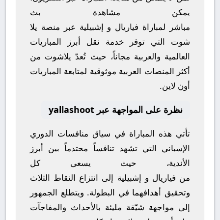
يمكن مشاهدة
بث
مباشر
لمباراة
فياريال
و
إشبيلية
عبر منصة
يلا
شوت
التي توفر خدمة نقل أبرز المباريات
العالمية والعربية مجاناً، حيث تُعدّ
يلاشوت
من
أكثر المنصات العربية موثوقية لمتابعة المباريات
أون لاين.
نظرة على المواجهة عبر yallashoot
تأتي هذه المباراة في سياق منافسات
الدوري
الإسباني
التي تشهد تنافساً محتدماً بين أبرز
الأندية، حيث يسعى كل
من
فياريال
و
إشبيلية
إلى انتزاع النقاط الثلاث
وتحقيق أهدافهما في البطولة. ويتطلع الجمهور
إلى مواجهة شيّقة مليئة بالأحداث والمفاجآت