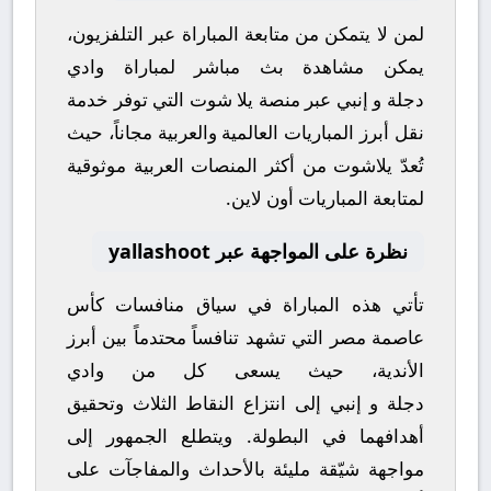
لمن لا يتمكن من متابعة المباراة عبر التلفزيون،
يمكن مشاهدة
بث مباشر
لمباراة
وادي
دجلة
و
إنبي
عبر منصة
يلا شوت
التي توفر خدمة
نقل أبرز المباريات العالمية والعربية مجاناً، حيث
تُعدّ
يلاشوت
من أكثر المنصات العربية موثوقية
لمتابعة المباريات أون لاين.
نظرة على المواجهة عبر yallashoot
تأتي هذه المباراة في سياق منافسات
كأس
عاصمة مصر
التي تشهد تنافساً محتدماً بين أبرز
الأندية، حيث يسعى كل من
وادي
دجلة
و
إنبي
إلى انتزاع النقاط الثلاث وتحقيق
أهدافهما في البطولة. ويتطلع الجمهور إلى
مواجهة شيّقة مليئة بالأحداث والمفاجآت على