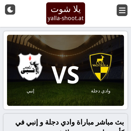
يلا شوت
yalla-shoot.at
VS
وادي دجلة
إنبي
بث مباشر مباراة وادي دجلة و إنبي في