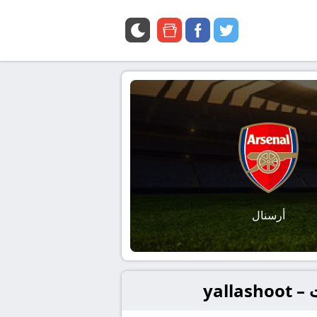
google
facebook
twitter
news
أرسنال
yal