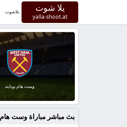
يلا شوت
يلاشوت
yalla-shoot.at
وست هام يونايتد
بث مباشر مباراة وست هام يوناي