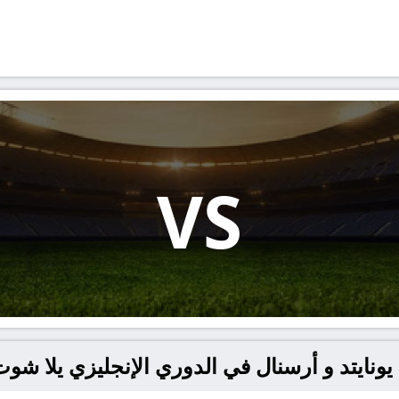
VS
تد و أرسنال في الدوري الإنجليزي يلا شوت – lashoot