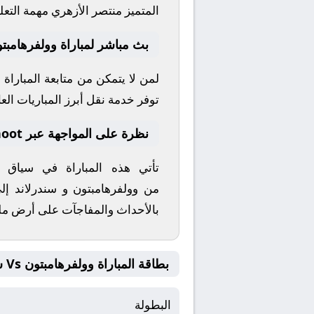
المتميز
منتصر الأزهري
مهمة التعلي
بث مباشر لمباراة وولفرهامبتو
لمن لا يتمكن من متابعة المباراة
توفر خدمة نقل أبرز المباريات العال
نظرة على المواجهة عبر yallashoot
تأتي هذه المباراة في سياق
من
وولفرهامبتون
و
سندرلاند
إلى
بالأحداث والمفاجآت على أرض م
بطاقة المباراة وولفرهامبتون Vs سندرلاند
البطولة