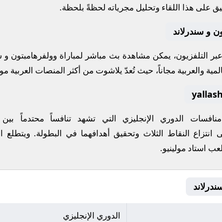
ق على هذا اللقاء وتحليل مجرياته لحظةً بلحظة.
ن و سندرلاند
 عبر التلفزيون، يمكن مشاهدة
بث مباشر
لمباراة
وولفرهامبتون
و
س
مية والعربية مجاناً، حيث تُعدّ
يلاشوت
من أكثر المنصات العربية موثو
 منافسات
الدوري الإنجليزي
التي تشهد تنافساً محتدماً بين
 انتزاع النقاط الثلاث وتحقيق أهدافهما في البطولة. ويتطلع ا
لعب
استاد مولينيو
.
الدوري الإنجليزي