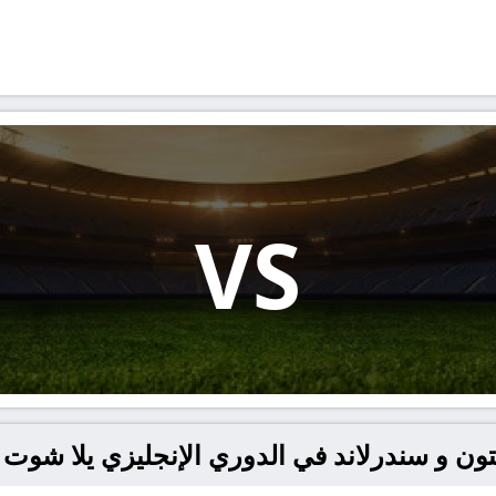
VS
و سندرلاند في الدوري الإنجليزي يلا شوت – llashoot