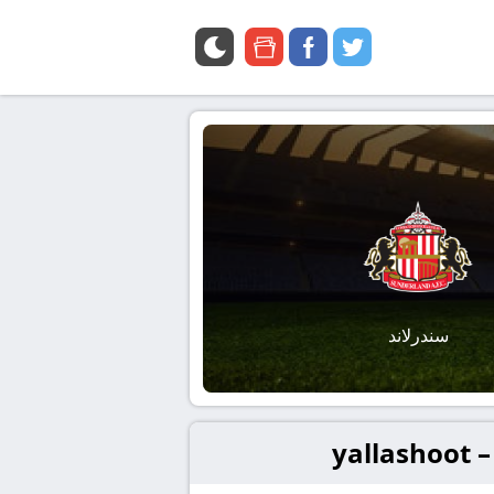
google
facebook
twitter
news
سندرلاند
ya