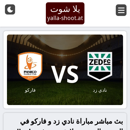
يلا شوت
yalla-shoot.at
VS
نادي زد
فاركو
بث مباشر مباراة نادي زد و فاركو في