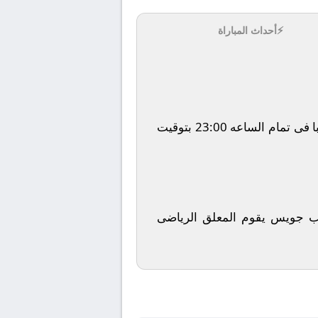
⚡
أحداث المباراة
يلتقى اليوم 2026-01-21 كلا من نادى أتالانتا و نادي أتلتيك بلباو فى بطولة أوروبا, دوري أبطال اوروبا فى تمام الساعه 23:00 بتوقيت
عب جويس يقوم المعلق الرياضى