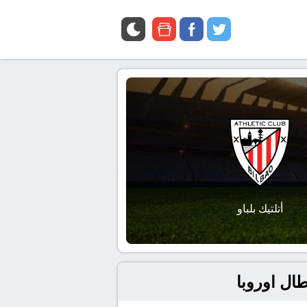
google
facebook
twitter
news
أتلتيك بلباو