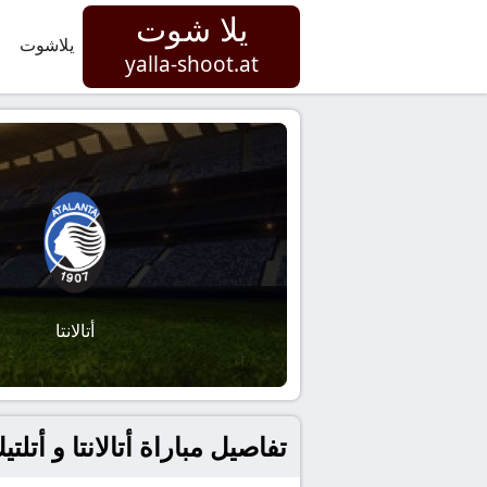
يلا شوت
يلاشوت
yalla-shoot.at
أتالانتا
تفاصيل مباراة أتالانتا و أتلتيك بلباو بتاريخ 2026-01-21 ف