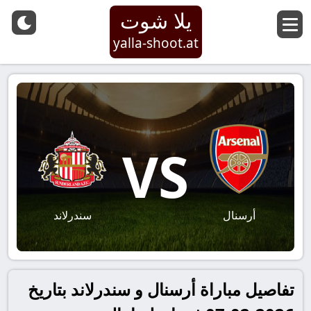
يلا شوت
yalla-shoot.at
VS
أرسنال
سندرلاند
تفاصيل مباراة أرسنال و سندرلاند بتاريخ