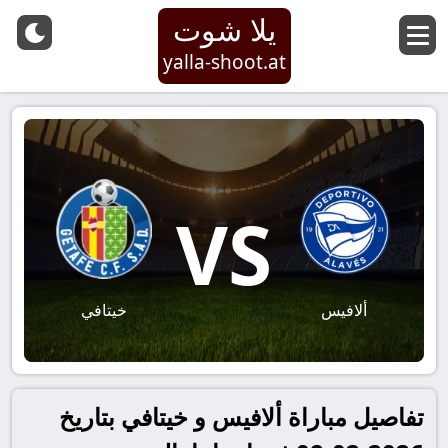
يلا شوت
yalla-shoot.at
VS
ألافيس
خيتافي
تفاصيل مباراة ألافيس و خيتافي بتاريخ