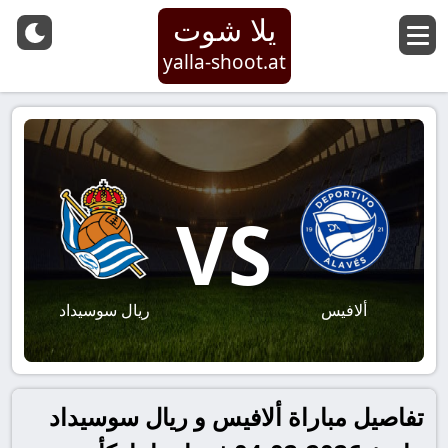
يلا شوت
yalla-shoot.at
VS
ألافيس
ريال سوسيداد
تفاصيل مباراة ألافيس و ريال سوسيداد