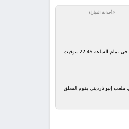
⚡
أحداث المباراة
يلتقى اليوم 2026-01-07 كلا من نادى بارما و نادي إنتر ميلان فى بطولة إيطاليا, الدوري الإيطالي فى تمام الساعه 22:45 بتوقيت
S ويتم إستضافة المباراه في ملعب ملعب إنيو تارديني يقوم المعلق