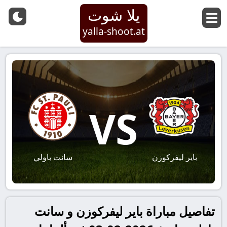
يلا شوت
yalla-shoot.at
VS
باير ليفركوزن
سانت باولي
تفاصيل مباراة باير ليفركوزن و سانت