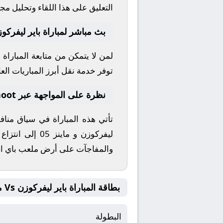
التعليق على هذا اللقاء وتحليل مج
بث مباشر لمباراة باير ليفركوزن 
لمن لا يتمكن من متابعة المباراة
توفر خدمة نقل أبرز المباريات العال
نظرة على المواجهة عبر yallashoot
تأتي هذه المباراة في سياق من
ليفركوزن
و
ماينز 05
إلى انتزاع 
والمفاجآت على أرض ملعب
باي ار
بطاقة المباراة باير ليفركوزن Vs ماينز 05
البطولة