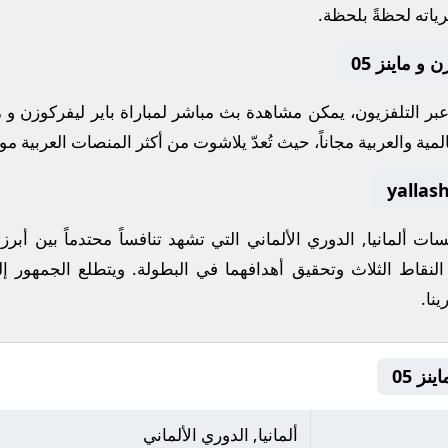
رياته لحظةً بلحظة.
و ماينز 05
 عبر التلفزيون، يمكن مشاهدة
بث مباشر
لمباراة
باير ليفركوزن
و
م
مية والعربية مجاناً، حيث تُعدّ
يلاشوت
من أكثر المنصات العربية موثو
افسات
ألمانيا, الدوري الألماني
التي تشهد تنافساً محتدماً بين أب
النقاط الثلاث وتحقيق أهدافهما في البطولة. ويتطلع الجمهور إل
ينا
.
ألمانيا, الدوري الألماني