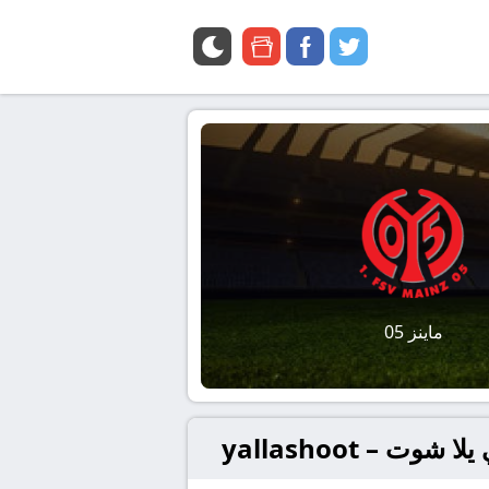
google
facebook
twitter
news
ماينز 05