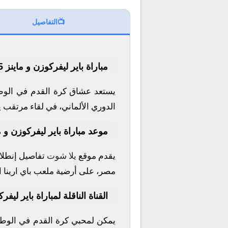
📺
التفاصيل
مباراة باير ليفركوزن و ماينز 05 .. لايف يلا شووت
يستعد عشاق كرة القدم في الوطن
الدوري الألماني
، في لقاء مرتقب ي
موعد مباراة باير ليفركوزن و ماي
يقدم موقع
يلا شوت
تفاصيل إنطلاق
مصر، على أرضية ملعب
باي ارينا
ا
القناة الناقلة لمباراة باير ليفرك
يمكن لمحبي كرة القدم في الوطن 