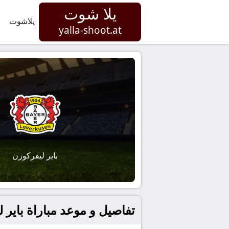
يلا شوت
يلاشوت
yalla-shoot.at
باير ليفركوزن
تفاصيل و موعد مباراة باير ليفركوزن و ماينز 05 في ألمانيا, ا