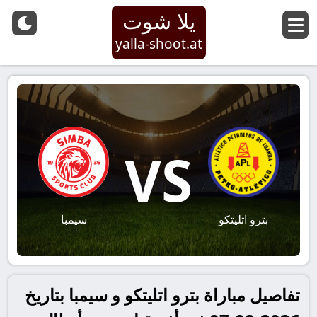
يلا شوت
yalla-shoot.at
VS
بترو اتليتكو
سيمبا
تفاصيل مباراة بترو اتليتكو و سيمبا بتاريخ