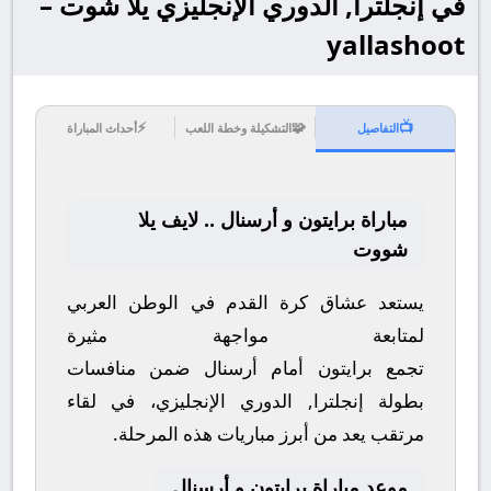
في إنجلترا, الدوري الإنجليزي يلا شوت –
yallashoot
⚡
🧩
📺
التفاصيل
التشكيلة وخطة اللعب
أحداث المباراة
مباراة برايتون و أرسنال .. لايف يلا
شووت
يستعد عشاق كرة القدم في الوطن العربي
لمتابعة مواجهة مثيرة
تجمع
برايتون
أمام
أرسنال
ضمن منافسات
بطولة
إنجلترا, الدوري الإنجليزي
، في لقاء
مرتقب يعد من أبرز مباريات هذه المرحلة.
موعد مباراة برايتون و أرسنال