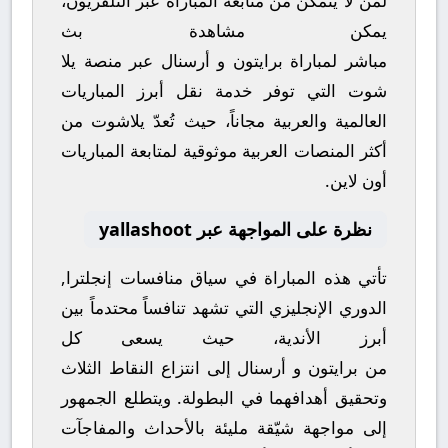
لمن لا يتمكن من متابعة المباراة عبر التلفزيون،
يمكن مشاهدة
بث
مباشر
لمباراة
برايتون
و
أرسنال
عبر منصة
يلا
شوت
التي توفر خدمة نقل أبرز المباريات
العالمية والعربية مجاناً، حيث تُعدّ
يلاشوت
من
أكثر المنصات العربية موثوقية لمتابعة المباريات
أون لاين.
نظرة على المواجهة عبر yallashoot
تأتي هذه المباراة في سياق منافسات
إنجلترا,
الدوري الإنجليزي
التي تشهد تنافساً محتدماً بين
أبرز الأندية، حيث يسعى كل
من
برايتون
و
أرسنال
إلى انتزاع النقاط الثلاث
وتحقيق أهدافهما في البطولة. ويتطلع الجمهور
إلى مواجهة شيّقة مليئة بالأحداث والمفاجآت