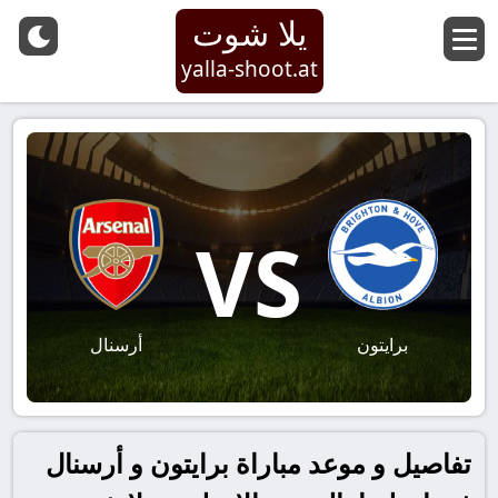
يلا شوت
yalla-shoot.at
VS
برايتون
أرسنال
تفاصيل و موعد مباراة برايتون و أرسنال