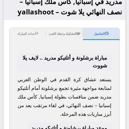
مدريد في إسبانيا, كأس ملك إسبانيا –
نصف النهائي يلا شوت – yallashoot
⚡
🧩
📺
التفاصيل
التشكيلة وخطة اللعب
أحداث المباراة
مباراة برشلونة و أتلتيكو مدريد .. لايف يلا
شووت
يستعد عشاق كرة القدم في الوطن العربي
لمتابعة مواجهة مثيرة تجمع
برشلونة
أمام
أتلتيكو
مدريد
ضمن منافسات بطولة
إسبانيا, كأس ملك
إسبانيا – نصف النهائي
، في لقاء مرتقب يعد من
أبرز مباريات هذه المرحلة.
موعد مباراة برشلونة و أتلتيكو مدريد