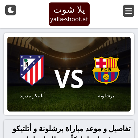
يلا شوت
yalla-shoot.at
VS
برشلونة
أتلتيكو مدريد
تفاصيل و موعد مباراة برشلونة و أتلتيكو