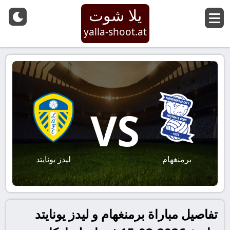
يلا شوت
yalla-shoot.at
VS
برمنغهام
ليدز يونايتد
تفاصيل مباراة برمنغهام و ليدز يونايتد