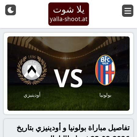
يلا شوت
yalla-shoot.at
VS
بولونيا
أودينيزي
تفاصيل مباراة بولونيا و أودينيزي بتاريخ