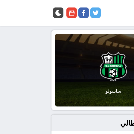
google
facebook
twitter
news
ساسولو