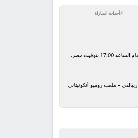
⚡
أحداث المباراة
يبالدي – ملعب روميو أنكونيتاني