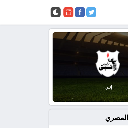
google
facebook
twitter
news
إنبي