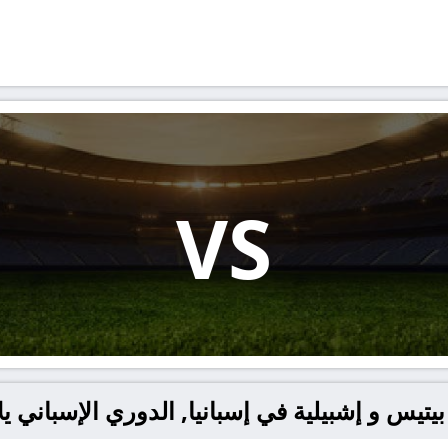
VS
س و إشبيلية في إسبانيا, الدوري الإسباني يلا شوت – 