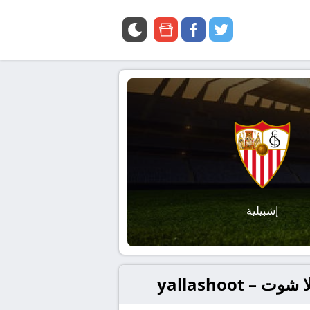
google
facebook
twitter
news
إشبيلية
yallashoot