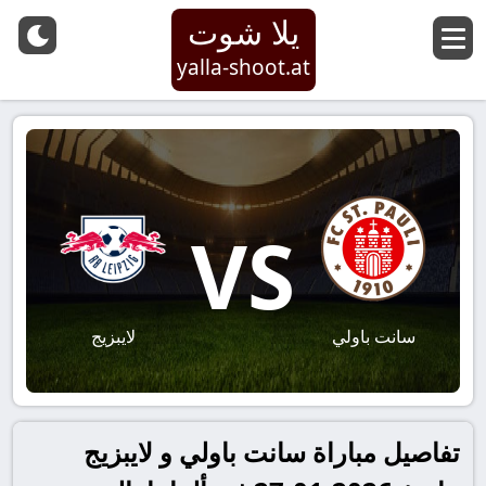
يلا شوت
yalla-shoot.at
VS
سانت باولي
لايبزيج
تفاصيل مباراة سانت باولي و لايبزيج