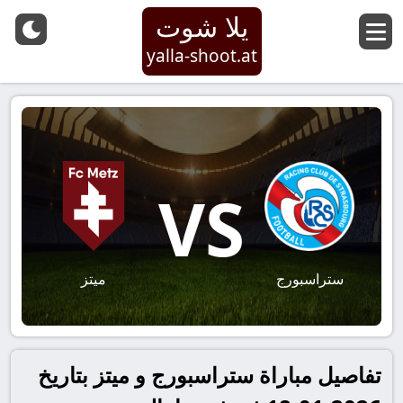
يلا شوت
yalla-shoot.at
VS
ستراسبورج
ميتز
تفاصيل مباراة ستراسبورج و ميتز بتاريخ