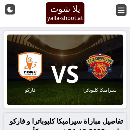
يلا شوت
yalla-shoot.at
VS
سيراميكا كليوباترا
فاركو
تفاصيل مباراة سيراميكا كليوباترا و فاركو