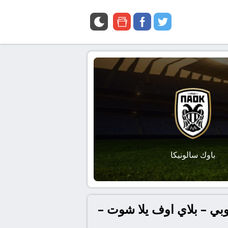
google
facebook
twitter
news
باوك سالونيكا
روبي – بلاي اوف يلا شوت –