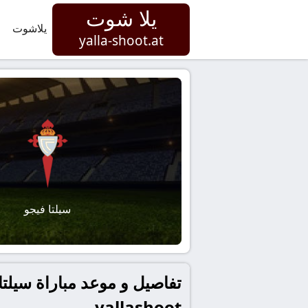
يلا شوت
يلاشوت
yalla-shoot.at
سيلتا فيجو
تفاصيل و موعد مباراة سيلتا
yallashoot