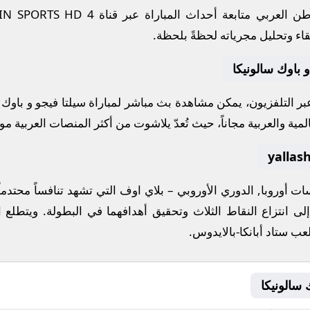
 العربي متابعة أحداث المباراة عبر قناة
IN SPORTS HD 4
قاء وتحليل مجرياته لحظةً بلحظة.
 باوك سالونيكا
 عبر التلفزيون، يمكن مشاهدة
بث مباشر
لمباراة
سيلتا فيجو
و
باوك 
مية والعربية مجاناً، حيث تُعدّ
يلاشوت
من أكثر المنصات العربية موثو
فسات
أوروبا, الدوري الأوروبي – بلاي اوف
التي تشهد تنافساً محتدما
لى انتزاع النقاط الثلاث وتحقيق أهدافهما في البطولة. ويتطلع ا
لعب
ستاد أبانكا-بالايدوس
.