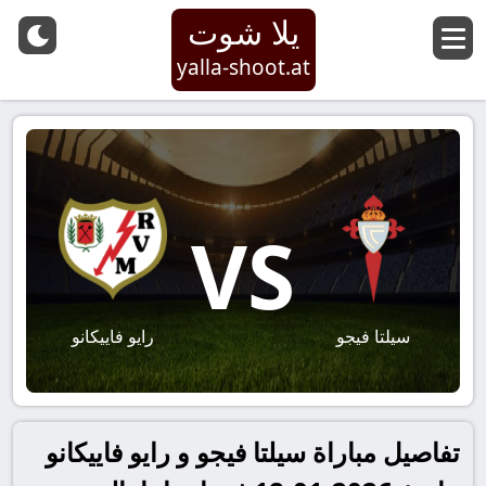
يلا شوت
yalla-shoot.at
VS
سيلتا فيجو
رايو فاييكانو
تفاصيل مباراة سيلتا فيجو و رايو فاييكانو