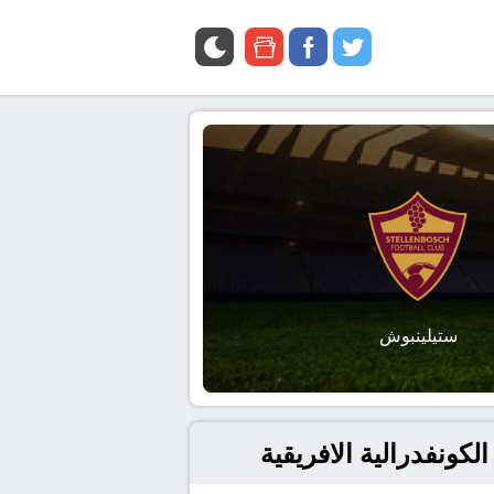
google
facebook
twitter
news
ستيلينبوش