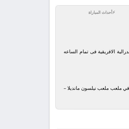
⚡
أحداث المباراة
الكونفدرالية الافريقية فى تمام الساعه
ة beIN Sport 8 HD ويتم إستضافة المباراه في ملعب ملعب نيلسون مانديلا –