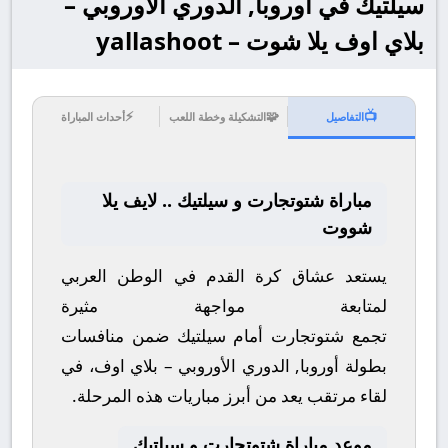
سيلتيك في أوروبا, الدوري الأوروبي –
بلاي اوف يلا شوت – yallashoot
⚡
🧩
📺
التفاصيل
التشكيلة وخطة اللعب
أحداث المباراة
مباراة شتوتجارت و سيلتيك .. لايف يلا
شووت
يستعد عشاق كرة القدم في الوطن العربي
لمتابعة مواجهة مثيرة
تجمع
شتوتجارت
أمام
سيلتيك
ضمن منافسات
بطولة
أوروبا, الدوري الأوروبي – بلاي اوف
، في
لقاء مرتقب يعد من أبرز مباريات هذه المرحلة.
موعد مباراة شتوتجارت و سيلتيك