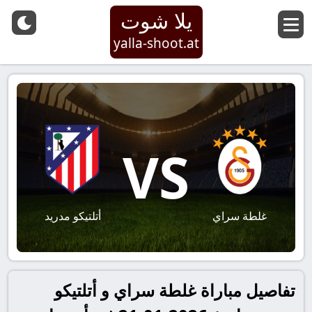
يلا شوت
yalla-shoot.at
VS
غلطة سراي
أتلتيكو مدريد
تفاصيل مباراة غلطة سراي و أتلتيكو