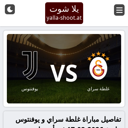
يلا شوت
yalla-shoot.at
VS
غلطة سراي
يوفنتوس
تفاصيل مباراة غلطة سراي و يوفنتوس