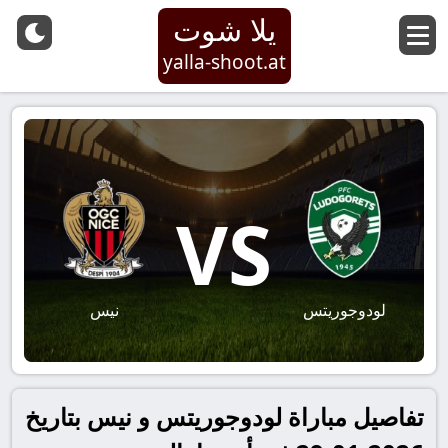
يلا شوت
yalla-shoot.at
VS
لودوجوريتس
نيس
تفاصيل مباراة لودوجوريتس و نيس بتاريخ