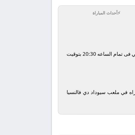
⚡
أحداث المباراة
يلتقى اليوم 2026-01-31 كلا من نادى ليفانتي و نادي أتلتيكو مدريد فى بطولة إسبانيا, الدوري الإسباني فى تمام الساعه 20:30 بتوقيت
ى قناة beIN Sports 3 HD ويتم إستضافة المباراه في ملعب سيوداد دي فالنسيا