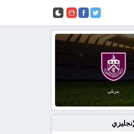
google
facebook
twitter
news
بيرنلي