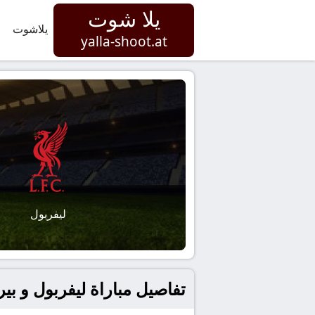
يلا شوت
يلاشوت
yalla-shoot.at
ليفربول
تفاصيل مباراة ليفربول و بيرنلي بتاريخ 2026-01-17 في إنج