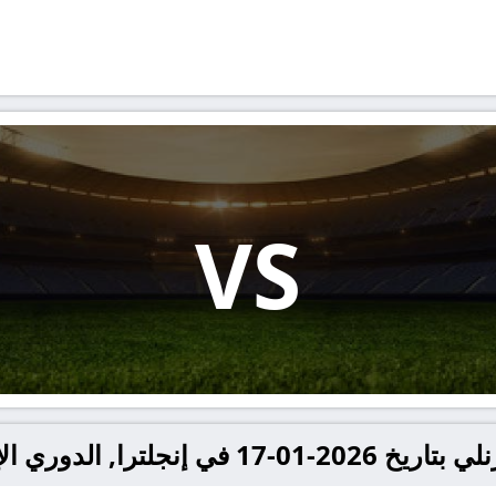
VS
لترا, الدوري الإنجليزي