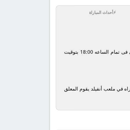
⚡
أحداث المباراة
يلتقى اليوم 2026-01-17 كلا من نادى ليفربول و نادي بيرنلي فى بطولة إنجلترا, الدوري الإنجليزي فى تمام الساعه 18:00 بتوقيت
ى قناة beIN SPORTS HD 1 ويتم إستضافة المباراه في ملعب أنفيلد يقوم المعلق