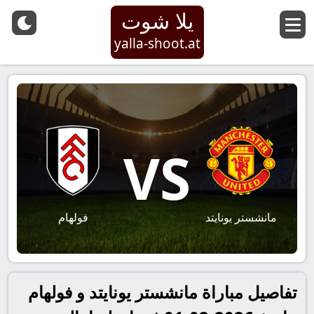
يلا شوت
yalla-shoot.at
VS
مانشستر يونايتد
فولهام
تفاصيل مباراة مانشستر يونايتد و فولهام