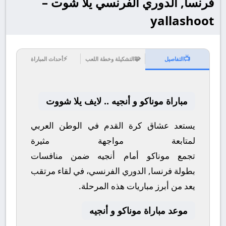
فرنسا, الدوري الفرنسي يلا شوت –
yallashoot
⚡
🧩
📺
التفاصيل
التشكيلة وخطة اللعب
أحداث المباراة
مباراة موناكو و أنجيه .. لايف يلا شووت
يستعد عشاق كرة القدم في الوطن العربي
لمتابعة مواجهة مثيرة
تجمع
موناكو
أمام
أنجيه
ضمن منافسات
بطولة
فرنسا, الدوري الفرنسي
، في لقاء مرتقب
يعد من أبرز مباريات هذه المرحلة.
موعد مباراة موناكو و أنجيه