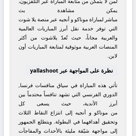
لمن لا يتمكن من متابعة المباراة عبر التلفزيون،
يمكن مشاهدة
بث
مباشر
لمباراة
موناكو
و
أنجيه
عبر منصة
يلا شوت
التي توفر خدمة نقل أبرز المباريات العالمية
والعربية مجاناً، حيث تُعدّ
يلاشوت
من أكثر
المنصات العربية موثوقية لمتابعة المباريات أون
لاين.
نظرة على المواجهة عبر yallashoot
تأتي هذه المباراة في سياق منافسات
فرنسا,
الدوري الفرنسي
التي تشهد تنافساً محتدماً بين
أبرز الأندية، حيث يسعى كل
من
موناكو
و
أنجيه
إلى انتزاع النقاط الثلاث
وتحقيق أهدافهما في البطولة. ويتطلع الجمهور
إلى مواجهة شيّقة مليئة بالأحداث والمفاجآت