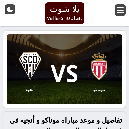
يلا شوت
yalla-shoot.at
VS
موناكو
أنجيه
تفاصيل و موعد مباراة موناكو و أنجيه في