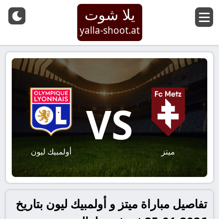
يلا شوت
yalla-shoot.at
VS
ميتز
أولمبيك ليون
تفاصيل مباراة ميتز و أولمبيك ليون بتاريخ