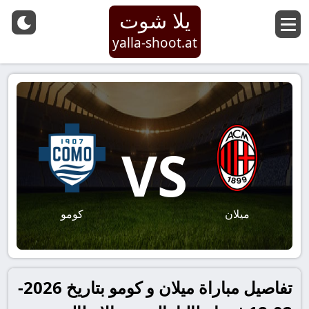
يلا شوت
yalla-shoot.at
VS
ميلان
كومو
تفاصيل مباراة ميلان و كومو بتاريخ 2026-