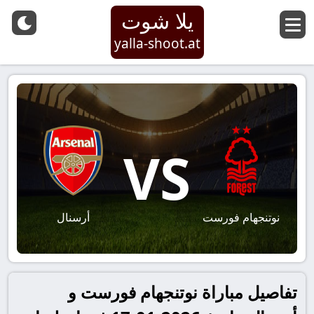
يلا شوت
yalla-shoot.at
VS
نوتنجهام فورست
أرسنال
تفاصيل مباراة نوتنجهام فورست و