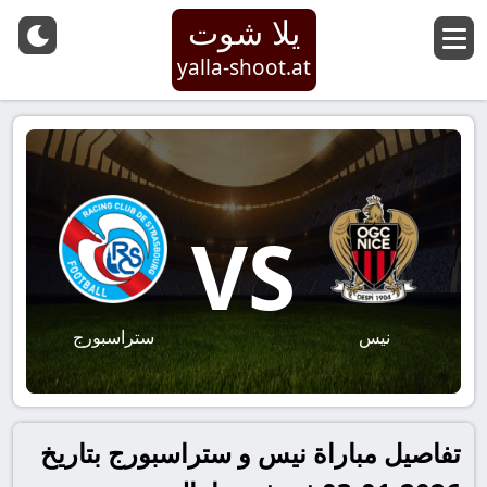
يلا شوت
yalla-shoot.at
VS
نيس
ستراسبورج
تفاصيل مباراة نيس و ستراسبورج بتاريخ