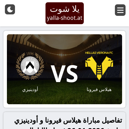
يلا شوت
yalla-shoot.at
VS
هيلاس فيرونا
أودينيزي
تفاصيل مباراة هيلاس فيرونا و أودينيزي