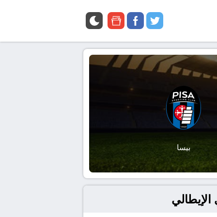
google
facebook
twitter
news
بيسا